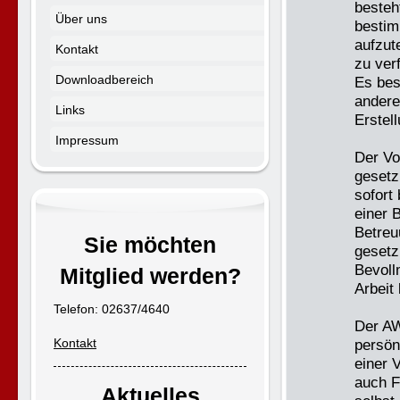
besteh
Über uns
bestim
aufzut
Kontakt
zu ver
Downloadbereich
Es bes
andere
Links
Erstel
Impressum
Der Vo
gesetz
sofort 
einer 
Betreu
Sie möchten
gesetzl
Bevoll
Mitglied werden?
Arbeit 
Telefon: 02637/4640
Der AW
Kontakt
persön
einer 
auch F
Aktuelles