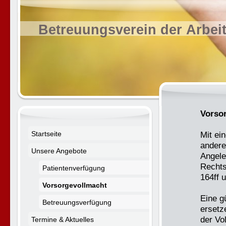
Betreuungsverein der Arbei
Vorso
Startseite
Mit ei
andere 
Unsere Angebote
Angele
Rechts
Patientenverfügung
164ff 
Vorsorgevollmacht
Eine g
Betreuungsverfügung
ersetz
der Vo
Termine & Aktuelles