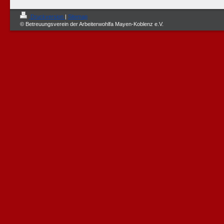
Druckversion
|
Sitemap
© Betreuungsverein der Arbeiterwohlfa Mayen-Koblenz e.V.