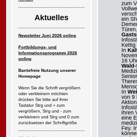
zum Vo
Vollwe
versc
Aktuelles
ein Sh
Demen
Türen.
Gasts
Newsletter Juni 2026 online
Infost
Kettig
Fortbildungs- und
In
Kal
Informationsprogramm 2026
Novem
online
16 Uh
Wald-
Barriefreie Nutzung unserer
Medizi
Senio
Homepage
There
Mensc
Wenn Sie die Schrift vergrößern
In
We
oder verkleinern möchten
von 9
drücken Sie bitte auf ihrer
Aktion
Tastatur Strg und + zum
Infost
vergrößern, Strg und - zum
ihren
verkleinern und Strg und 0 zum
eine E
medizi
zurücksetzen der Schriftgröße.
Fey. I
könne