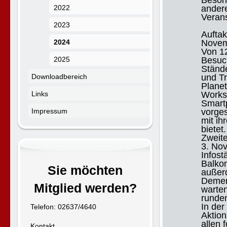
Besond
2022
ander
Veran
2023
Auftak
2024
Novem
Von 12
2025
Besuch
Stände
Downloadbereich
und Tr
Planet
Links
Works
Smartp
Impressum
vorges
mit ih
bietet.
Zweite
3. No
Infost
Balko
Sie möchten
außer
Demen
Mitglied werden?
warten
runde
In der
Telefon: 02637/4640
Aktio
allen 
Kontakt