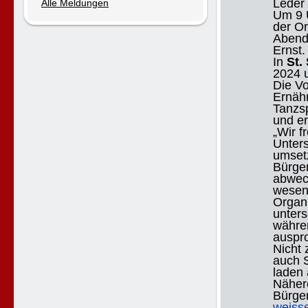
Leder
Alle Meldungen
Um 9 U
der Or
Abend 
Ernst.
In
St.
2024 
Die V
Ernähr
Tanzs
und e
„Wir f
Unters
umset
Bürge
abwec
wesent
Organi
unter
währe
auspro
Nicht 
auch 
laden 
Näher
Bürge
weiss